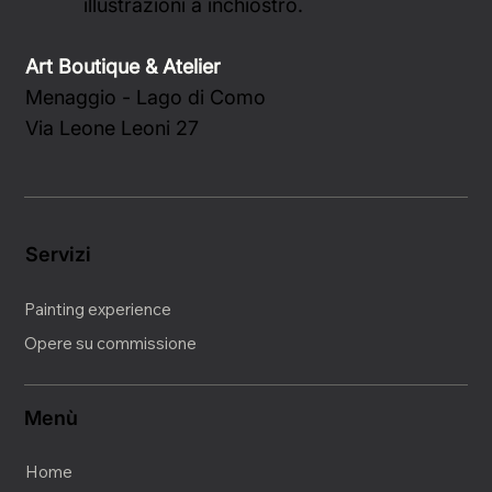
pastello, disegni a grafite e carboncino,
illustrazioni a inchiostro.
Art Boutique & Atelier
Menaggio - Lago di Como
Via Leone Leoni 27
Servizi
Painting experience
Opere su commissione
Menù