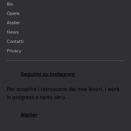
Home
Bio
Opere
Atelier
News
Contatti
Privacy
Seguimi su instagram
Per scoprire i retroscena dei miei lavori, i work
in progress e tanto altro.
Atelier