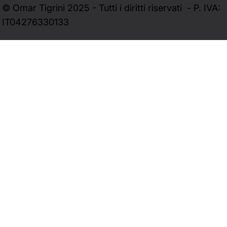
© Omar Tigrini 2025 - Tutti i diritti riservati - P. IVA:
IT04276330133