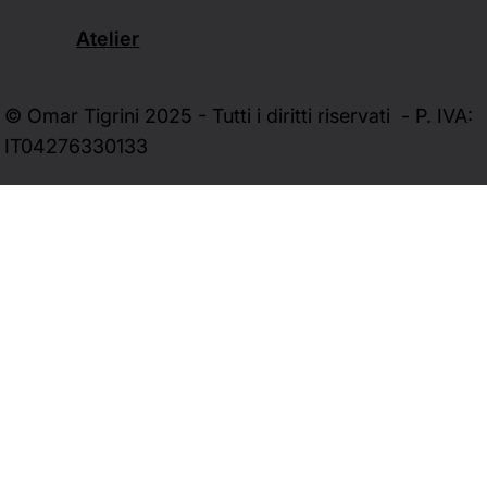
Atelier
© Omar Tigrini 2025 - Tutti i diritti riservati - P. IVA:
IT04276330133