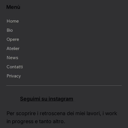
Menù
Home
Bio
Opere
Atelier
News
Contatti
Privacy
Seguimi su instagram
Per scoprire i retroscena dei miei lavori, i work
in progress e tanto altro.