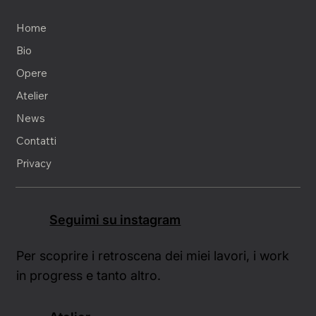
Home
Bio
Opere
Atelier
News
Contatti
Privacy
Seguimi su instagram
Per scoprire i retroscena dei miei lavori, i work
in progress e tanto altro.