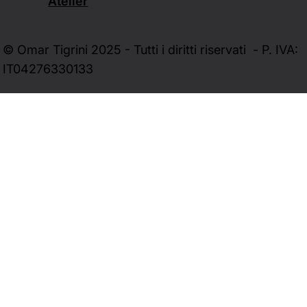
Atelier
© Omar Tigrini 2025 - Tutti i diritti riservati - P. IVA:
IT04276330133