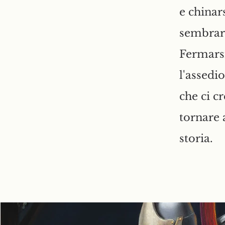
e chinar
sembrar
Fermarsi
l'assedi
che ci c
tornare 
storia.