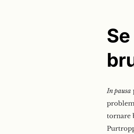
Se 
br
In pausa
problemi
tornare 
Purtropp