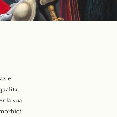
razie
qualità.
er la sua
i morbidi