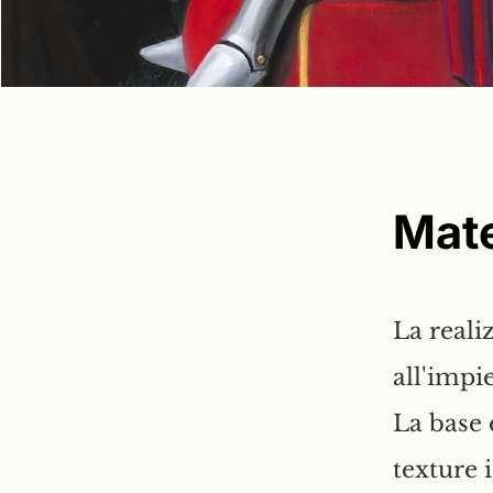
Mate
La reali
all'impi
La base 
texture i