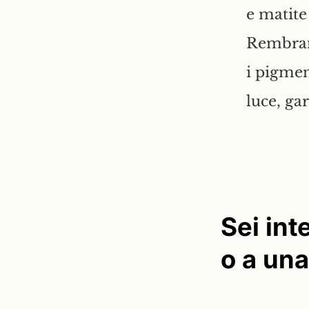
e matite
Rembrand
i pigmen
luce, ga
Sei int
o a un