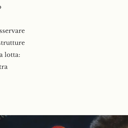
ò
.
osservare
strutture
 lotta:
tra