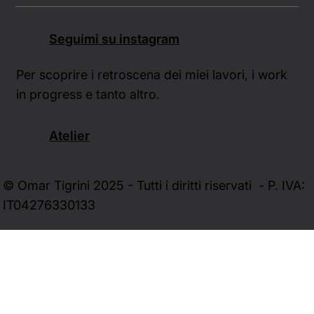
Seguimi su instagram
Per scoprire i retroscena dei miei lavori, i work
in progress e tanto altro.
Atelier
© Omar Tigrini 2025 - Tutti i diritti riservati - P. IVA:
IT04276330133