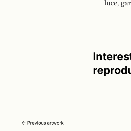
luce, ga
Interes
reprod
Previous artwork