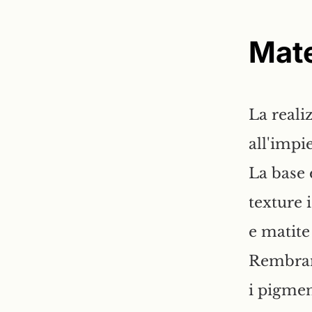
Mate
La reali
all'impi
La base 
texture i
e matite
Rembrand
i pigmen