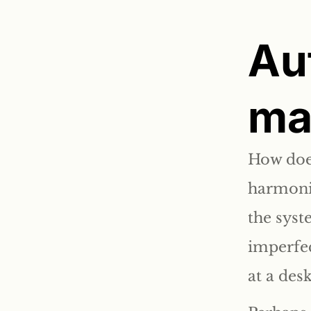
Au
ma
How does
harmonie
the syst
imperfec
at a desk