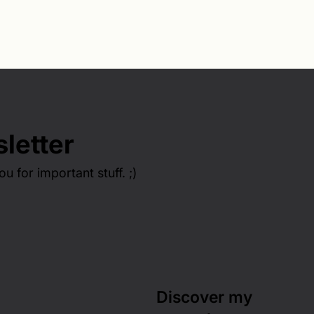
letter
ou for important stuff. ;)
Discover my