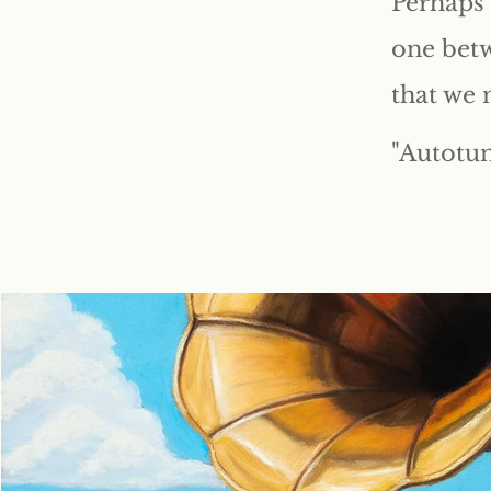
Perhaps 
one betw
that we 
"Autotun