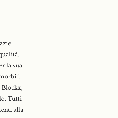
razie
qualità.
er la sua
i morbidi
 Blockx,
o. Tutti
enti alla