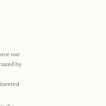
orce our
ctated by
gineered