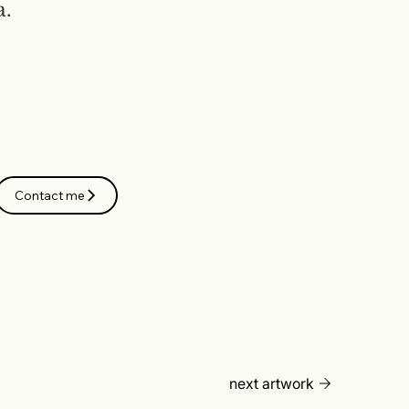
a.
Contact me
next artwork