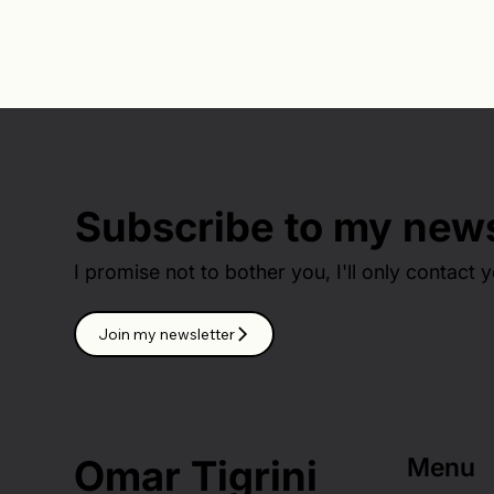
Subscribe to my news
I promise not to bother you, I'll only contact y
Join my newsletter
Omar Tigrini
Menu