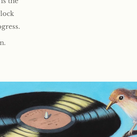
is the
rlock
ogress.
n.